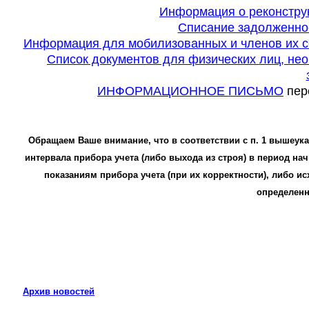
Информация о реконструк
Списание задолженнос
Информация для мобилизованных и членов их с
Список документов для физических лиц, не
ИНФОРМАЦИОННОЕ ПИСЬМО
пер
Обращаем Ваше внимание, что в соответствии с п. 1 вышеук
интервала прибора учета (либо выхода из строя) в период на
показаниям прибора учета (при их корректности), либо исхо
определенн
Архив новостей