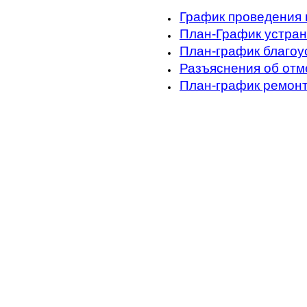
График проведения 
План-График устран
План-график благоус
Разъяснения об отм
План-график ремонт